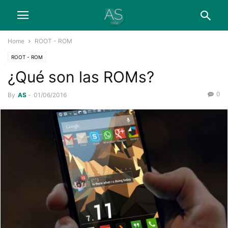
Home
ROOT - ROM
ROOT - ROM
¿Qué son las ROMs?
0
By
AS
-
01/06/2016